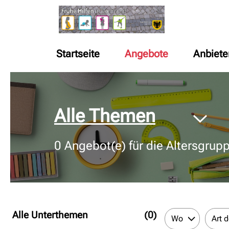
Startseite
Angebote
Anbiete
© Bildnachweis
Alle Themen
0
Angebot(e) für die Altersgrup
Alle Unterthemen
(0)
Wo
Art 