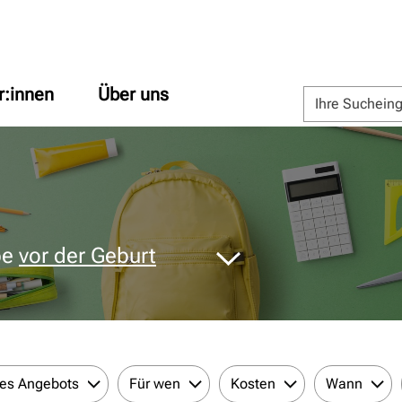
r:innen
Über uns
pe
vor der Geburt
des Angebots
Für wen
Kosten
Wann