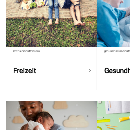
rawpixel/shutterstock
groundpicture/shutt
Freizeit
Gesundh