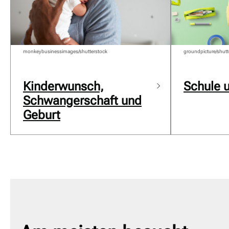
monkeybusinessimages/shutterstock
groundpicture/shutt
Kinderwunsch,
Schule 
Schwangerschaft und
Geburt