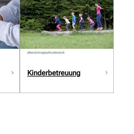
altrendoimages/shutterstock
Kinderbetreuung