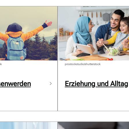
ck
prostockstudio/shutterstock
senwerden
Erziehung und Alltag