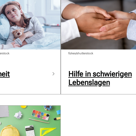
erstock
fizkes/shutterstock
eit
Hilfe in schwierigen
Lebenslagen