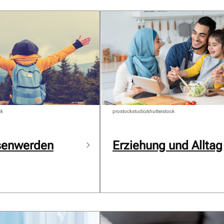
ck
prostockstudio/shutterstock
senwerden
Erziehung und Alltag