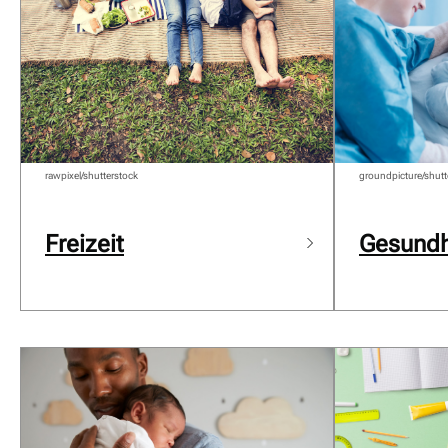
rawpixel/shutterstock
groundpicture/shutt
Freizeit
Gesundh