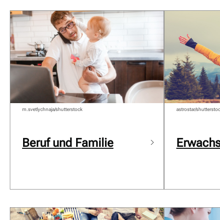
m.svetlychnaja/shutterstock
astrostar/shuttersto
Beruf und Familie
Erwach