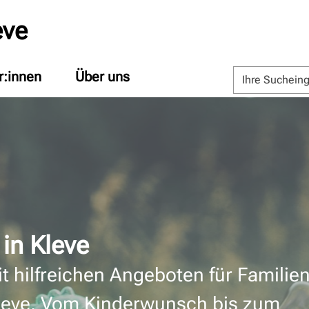
eve
r:innen
Über uns
 in Kleve
it hilfreichen Angeboten für Familie
leve. Vom Kinderwunsch bis zum