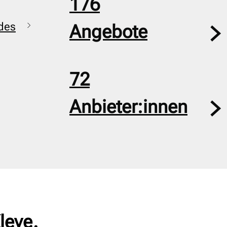
176
des
Angebote
72
Anbieter:innen
leve.