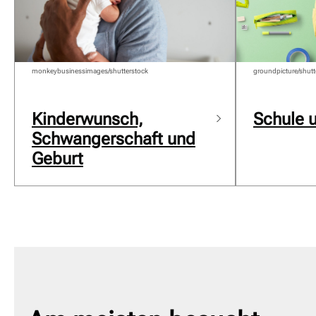
monkeybusinessimages/shutterstock
groundpicture/shutt
Kinderwunsch,
Schule 
Schwangerschaft und
Geburt