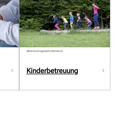
altrendoimages/shutterstock
Kinderbetreuung